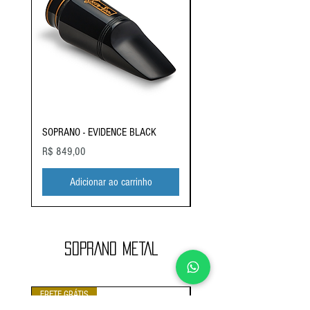
SOPRANO - EVIDENCE BLACK
SOPRANO - EVIDENCE MAR
Preço
Preço
R$ 849,00
R$ 1.219,00
Adicionar ao carrinho
SOPRANO METAL
FRETE GRÁTIS
FRETE GRÁTIS