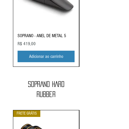
SOPRANO - ANEL DE METAL 5
SOPRANO - ANEL DE METAL
Preço
Preço
R$ 419,00
R$ 419,00
Adicionar ao carrinho
SOPRANO HARD
RUBBER
FRETE GRÁTIS
FRETE GRÁTIS