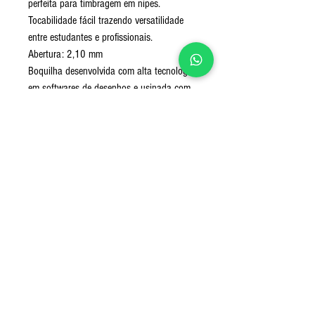
perfeita para timbragem em nipes.
Tocabilidade fácil trazendo versatilidade
entre estudantes e profissionais.
Abertura: 2,10 mm
Boquilha desenvolvida com alta tecnologia
em softwares de desenhos e usinada com
as mais modernas máquinas de usinagem
CNC obtendo-se acabamento e precisão
incrível. O acabamento final de polimentos
e banhos é realizado manualmente
passando por um rigoroso controle de
qualidade.
Utilização: orquestras e solistas erudito.
Nível: iniciante - Intermediário –
Profissional
Medidas do produto com embalagem:
15 X 4,5 X 4,5 cm