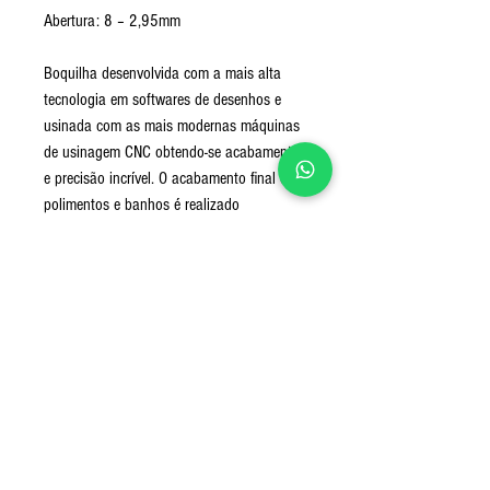
Abertura: 8 – 2,95mm
Boquilha desenvolvida com a mais alta
tecnologia em softwares de desenhos e
usinada com as mais modernas máquinas
de usinagem CNC obtendo-se acabamento
e precisão incrível. O acabamento final de
polimentos e banhos é realizado
manualmente passando por um rigoroso
controle de qualidade.
Utilização: indicada para o estilo pop, jazz
fusion, smooth jazz.
Nível: Intermediário – Profissional
Medidas do produto com embalagem:
16X6X4cm