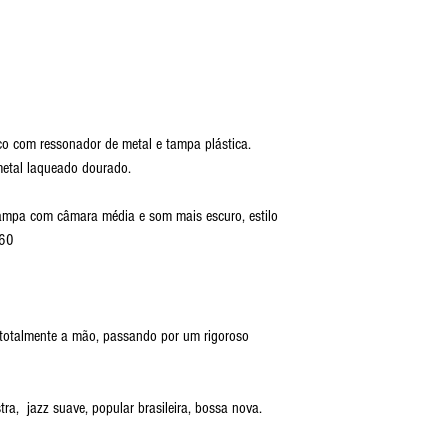
co com ressonador de metal e tampa plástica.
 metal laqueado dourado.
rampa com câmara média e som mais escuro, estilo
0/60
 totalmente a mão, passando por um rigoroso
stra, jazz suave, popular brasileira, bossa nova.