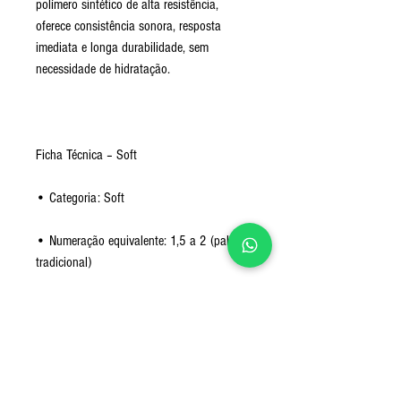
polímero sintético de alta resistência,
oferece consistência sonora, resposta
imediata e longa durabilidade, sem
necessidade de hidratação.
Ficha Técnica – Soft
•
Categoria: Soft
•
Numeração equivalente: 1,5 a 2 (palheta
tradicional)
•
Sonoridade: Brilhante e fácil de
controlar
•
Resposta: Muito rápida