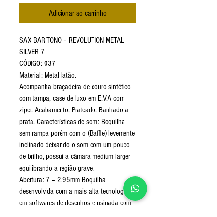
Adicionar ao carrinho
SAX BARÍTONO – REVOLUTION METAL
SILVER 7
CÓDIGO: 037
Material: Metal latão.
Acompanha braçadeira de couro sintético
com tampa, case de luxo em E.V.A com
ziper. Acabamento: Prateado: Banhado a
prata. Características de som: Boquilha
sem rampa porém com o (Baffle) levemente
inclinado deixando o som com um pouco
de brilho, possui a câmara medium larger
equilibrando a região grave.
Abertura: 7 – 2,95mm Boquilha
desenvolvida com a mais alta tecnologia
em softwares de desenhos e usinada com
as mais modernas máquinas de usinagem